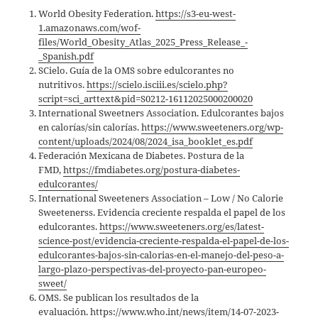
World Obesity Federation.
https://s3-eu-west-
1.amazonaws.com/wof-
files/World_Obesity_Atlas_2025_Press_Release_-
_Spanish.pdf
SCielo. Guía de la OMS sobre edulcorantes no
nutritivos.
https://scielo.isciii.es/scielo.php?
script=sci_arttext&pid=S0212-16112025000200020
International Sweetners Association. Edulcorantes bajos
en calorías/sin calorías.
https://www.sweeteners.org/wp-
content/uploads/2024/08/2024_isa_booklet_es.pdf
Federación Mexicana de Diabetes. Postura de la
FMD,
https://fmdiabetes.org/postura-diabetes-
edulcorantes/
International Sweeteners Association – Low / No Calorie
Sweetenerss. Evidencia creciente respalda el papel de los
edulcorantes.
https://www.sweeteners.org/es/latest-
science-post/evidencia-creciente-respalda-el-papel-de-los-
edulcorantes-bajos-sin-calorias-en-el-manejo-del-peso-a-
largo-plazo-perspectivas-del-proyecto-pan-europeo-
sweet/
OMS. Se publican los resultados de la
evaluación.
https://www.who.int/news/item/14-07-2023-