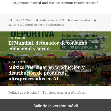
aspartame-hazard-and-risk-assessment-results-released
Publicado
Autor
Categorías
Etiquetas
junio 17, 2026
Redacción LabDO
Comunicados
el
azúcares
,
Control de peso
,
Edulcorantes
Navegación
ANTERIOR
de
El Mundial, detonador de consumo
Entrada
entradas
emocional y social
anterior:
SIGUIENTE
México, 1er lugar en producción y
Entrada
distribución de productos
siguiente:
ultraprocesados en AL
Política de privacidad
Funciona gracias a WordPress
Salir de la versión móvil