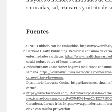
saturadas, sal, azúcares y nitrito de s
Fuentes
CINIB. Cuidado con los embutidos.
https://www.cinib.es
Harvard Health Publishing. Reducir el consumo de carne 
enfermedades cardíacas.
https://www.health.harvard.edu
could-reduce-rates-of-heart-disease
Avicultura.mx Comecarne: hogares mexicanos consumen m
semana.
https://www.avicultura.mx/noticias/comecarn
carnes-frias-a-la-semana
Diccionario Larousse Cocina.
https://laroussecocina.mx/
carne/
https://www.facebook.com/BMEditores/posts/-las-carn
mexicanael-consumo-creci%C3%B3-31-en-20/122771800
Ganadería. Carnes frías.
https://www.ganaderia.com/anali
clave-con-mucha-proyeccion