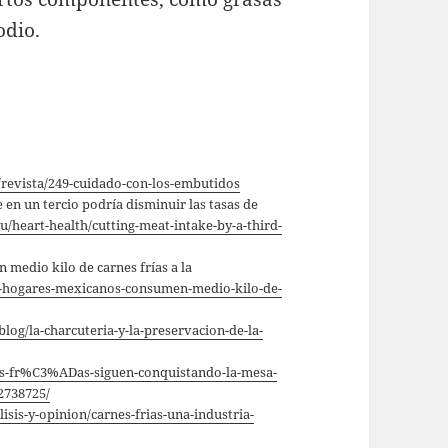
odio.
/revista/249-cuidado-con-los-embutidos
en un tercio podría disminuir las tasas de
/heart-health/cutting-meat-intake-by-a-third-
edio kilo de carnes frías a la
e-hogares-mexicanos-consumen-medio-kilo-de-
blog/la-charcuteria-y-la-preservacion-de-la-
es-fr%C3%ADas-siguen-conquistando-la-mesa-
2738725/
sis-y-opinion/carnes-frias-una-industria-