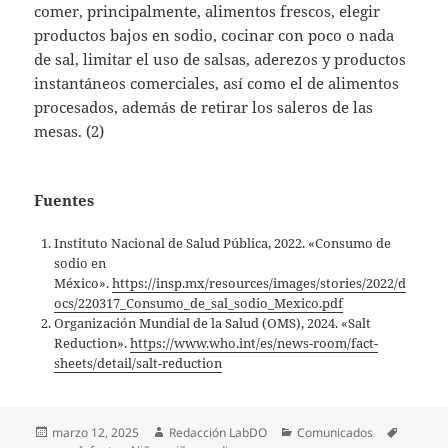
comer, principalmente, alimentos frescos, elegir
productos bajos en sodio, cocinar con poco o nada
de sal, limitar el uso de salsas, aderezos y productos
instantáneos comerciales, así como el de alimentos
procesados, además de retirar los saleros de las
mesas. (2)
Fuentes
Instituto Nacional de Salud Pública, 2022. «Consumo de
sodio en
México».
https://insp.mx/resources/images/stories/2022/d
ocs/220317_Consumo_de_sal_sodio_Mexico.pdf
Organización Mundial de la Salud (OMS), 2024. «Salt
Reduction».
https://www.who.int/es/news-room/fact-
sheets/detail/salt-reduction
Publicado
Autor
Categorías
Etiquet
marzo 12, 2025
Redacción LabDO
Comunicados