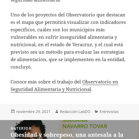
Uno de los proyectos del Observatorio que destacan
es el mapa que permitirá visualizar con indicadores
específicos, cuáles son los municipios más
vulnerables en sufrir inseguridad alimentaria y
nutricional, en el estado de Veracruz, y el cual está
previsto sea un método para evaluar las estrategias
de alimentación, que se implementen en la entidad,
concluyó.
Conoce más sobre el trabajo del
Observatorio en
Seguridad Alimentaria y Nutricional
.
Publicado
Autor
Categorías
noviembre 29, 2021
Redacción LabDO
Entrevistas
el
Navegación
ANTERIOR
de
Obesidad y sobrepeso, una antesala a la
Entrada
entradas