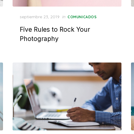
Posted
septiembre 23, 2019
in
COMUNICADOS
on
Five Rules to Rock Your
Photography