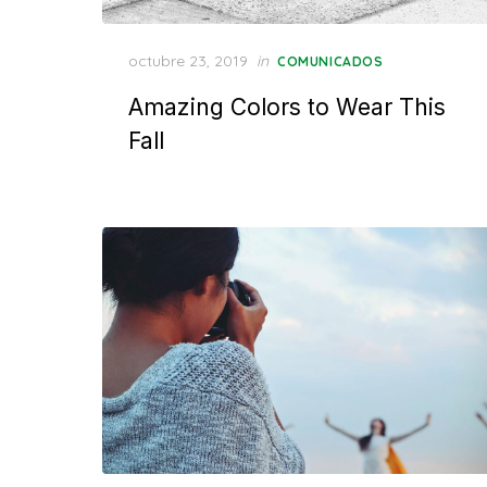
Posted
octubre 23, 2019
in
COMUNICADOS
on
Amazing Colors to Wear This
Fall