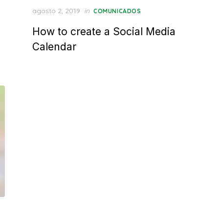
Posted
agosto 2, 2019
in
COMUNICADOS
on
How to create a Social Media
Calendar