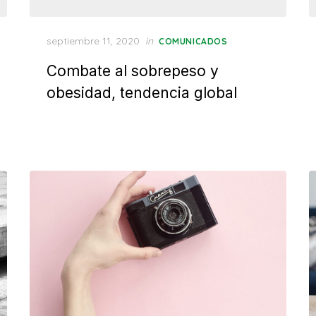
Posted
septiembre 11, 2020
in
COMUNICADOS
on
Combate al sobrepeso y
obesidad, tendencia global