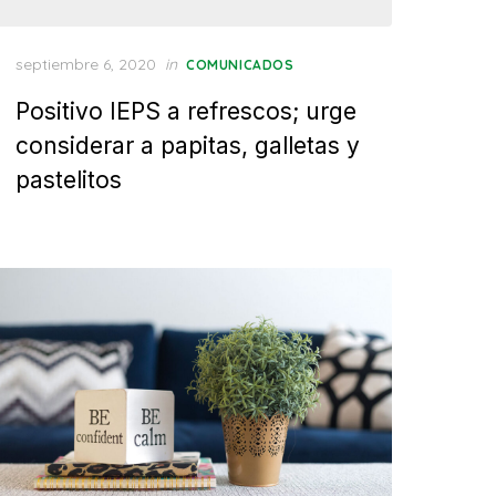
Posted
septiembre 6, 2020
in
COMUNICADOS
on
Positivo IEPS a refrescos; urge
considerar a papitas, galletas y
pastelitos