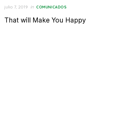
Posted
julio 7, 2019
in
COMUNICADOS
on
That will Make You Happy