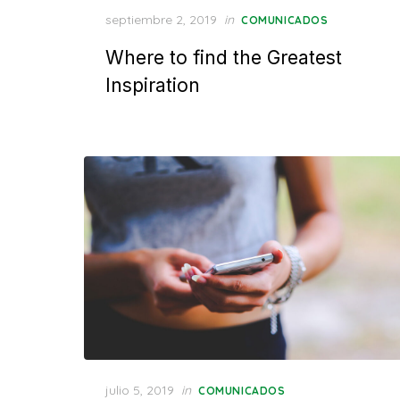
Posted
septiembre 2, 2019
in
COMUNICADOS
on
Where to find the Greatest
Inspiration
Posted
julio 5, 2019
in
COMUNICADOS