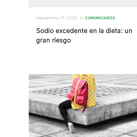
Posted
septiembre 13, 2020
in
COMUNICADOS
on
Sodio excedente en la dieta: un
gran riesgo