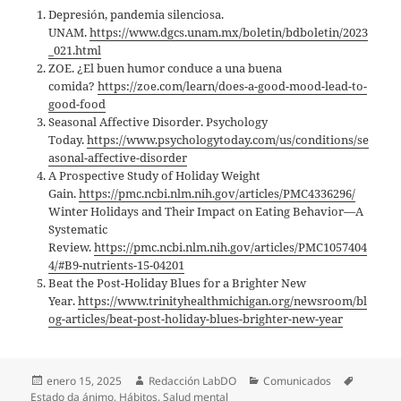
Depresión, pandemia silenciosa.
UNAM.
https://www.dgcs.unam.mx/boletin/bdboletin/2023
_021.html
ZOE. ¿El buen humor conduce a una buena
comida?
https://zoe.com/learn/does-a-good-mood-lead-to-
good-food
Seasonal Affective Disorder. Psychology
Today.
https://www.psychologytoday.com/us/conditions/se
asonal-affective-disorder
A Prospective Study of Holiday Weight
Gain.
https://pmc.ncbi.nlm.nih.gov/articles/PMC4336296/
Winter Holidays and Their Impact on Eating Behavior—A
Systematic
Review.
https://pmc.ncbi.nlm.nih.gov/articles/PMC1057404
4/#B9-nutrients-15-04201
Beat the Post-Holiday Blues for a Brighter New
Year.
https://www.trinityhealthmichigan.org/newsroom/bl
og-articles/beat-post-holiday-blues-brighter-new-year
Publicado
Autor
Categorías
Etiqueta
enero 15, 2025
Redacción LabDO
Comunicados
el
Estado da ánimo
,
Hábitos
,
Salud mental