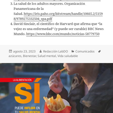
La salud de los adultos mayores. Organización
Panamericana de la
Salud.
https://iris.paho.org/bitstream/handle/10665.2/5159
8/9789275332504_spa.pdf
David Sinclair, el científico de Harvard que afirma que “la
vejez es una enfermedad” (y puede ser curable) BBC News
Mundo.
https://www.bbc.com/mundo/noticias-58779750
Publicado
Autor
Categorías
Etiquet
agosto 23, 2023
Redacción LabDO
Comunicados
el
azúcares
,
Bienestar
,
Salud mental
,
Vida saludable