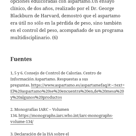
opciones edulcoradas con aspartamo.Un ensayo
clínico, de dos años, realizado por el Dr. George
Blackburn de Harvard, demostró que el aspartamo
era útil no sólo en la pérdida de peso, sino también
en el control del peso, acompañado de un programa
multidisciplinario. (6)
Fuentes
1, 5 y 6. Consejo de Control de Calorías. Centro de
Información Aspartamo. Respuestas a sus
preguntas.
https://www.aspartamo.es/aspartamefaq/#:~:text=
El%20aspartamo%20se%20encuentra%20en,de%20mesa%20
y%20algunos%20productos
2. Monografías IARC – Volumen
134.
https://monographs.iarc.who.int/iarc-monographs-
volume-134/
3. Declaración de la ISA sobre el