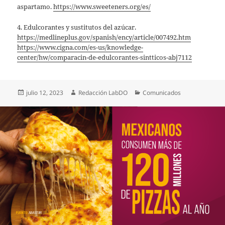
aspartamo.
https://www.sweeteners.org/es/
4. Edulcorantes y sustitutos del azúcar.
https://medlineplus.gov/spanish/ency/article/007492.htm
https://www.cigna.com/es-us/knowledge-
center/hw/comparacin-de-edulcorantes-sintticos-abj7112
Publicado
Autor
Categorías
julio 12, 2023
Redacción LabDO
Comunicados
el