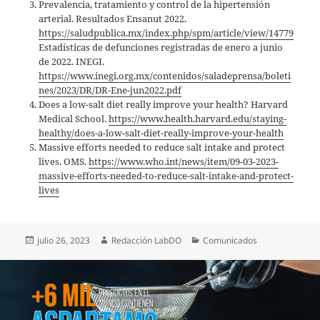
Prevalencia, tratamiento y control de la hipertensión
arterial. Resultados Ensanut 2022.
https://saludpublica.mx/index.php/spm/article/view/14779
Estadísticas de defunciones registradas de enero a junio
de 2022. INEGI.
https://www.inegi.org.mx/contenidos/saladeprensa/boleti
nes/2023/DR/DR-Ene-jun2022.pdf
Does a low-salt diet really improve your health? Harvard
Medical School.
https://www.health.harvard.edu/staying-
healthy/does-a-low-salt-diet-really-improve-your-health
Massive efforts needed to reduce salt intake and protect
lives. OMS.
https://www.who.int/news/item/09-03-2023-
massive-efforts-needed-to-reduce-salt-intake-and-protect-
lives
Publicado
Autor
Categorías
julio 26, 2023
Redacción LabDO
Comunicados
el