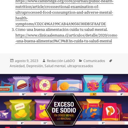
https://www.cambridge.org/core/journals/public-health-
nutrition/article/crosssectional-examination-of-
ultraprocessed-food-consumption-and-adverse-mental-
health-
symptoms/CD2C496A199CAB4A9056C00DB5F8AFDE
Cómo una buena alimentación cuida tu salud mental.
https://www.clinicaalemana.cl/articulos/detalle/2020/como
-una-buena-alimentaci%C3%B3n-cuida-tu-salud-mental
Publicado
Autor
Categorías
Etiqueta
agosto 9, 2023
Redacción LabDO
Comunicados
el
Ansiedad
,
Depresión
,
Salud mental
,
ultraprocesados