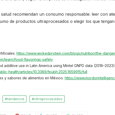
la salud recomiendan un consumo responsable: leer con aten
onsumo de productos ultraprocesados o elegir los que tenga
ificiales.
https://www.wickedprotein.com/blogs/nutrition/the-dangers-
om/learn/food-flavorings-safety
ood additive use in Latin America using Mintel GNPD data (2018–2023). 
ublic-health/articles/10.3389/fpubh.2025.1659915/full
es y sabores de alimentos en México.
https://www.mordorintelligen
tendencia
ultraprocesados