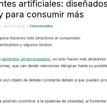
tes artificiales: diseñado
y para consumir más
Posted
abril 15, 2026
Comunicados
on
s para hacerlos más atractivos al consumidor
 embutidos y algunos lácteos
en
alimentos ultraprocesados
, no solo hacen más atractivos
rsonas, que van desde reacciones alérgicas hasta su posibl
vos son objeto de debate constante debido a que pueden prov
e podrían contribuir a la epidemia de obesidad, al fomentar