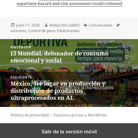
aspartame-hazard-and-risk-assessment-results-released
Publicado
Autor
Categorías
Etiquetas
junio 17, 2026
Redacción LabDO
Comunicados
el
azúcares
,
Control de peso
,
Edulcorantes
Navegación
ANTERIOR
de
El Mundial, detonador de consumo
Entrada
entradas
emocional y social
anterior:
SIGUIENTE
México, 1er lugar en producción y
Entrada
distribución de productos
siguiente:
ultraprocesados en AL
Política de privacidad
Funciona gracias a WordPress
Salir de la versión móvil