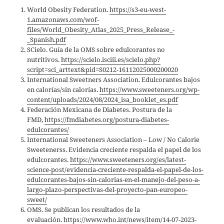
World Obesity Federation.
https://s3-eu-west-
1.amazonaws.com/wof-
files/World_Obesity_Atlas_2025_Press_Release_-
_Spanish.pdf
SCielo. Guía de la OMS sobre edulcorantes no
nutritivos.
https://scielo.isciii.es/scielo.php?
script=sci_arttext&pid=S0212-16112025000200020
International Sweetners Association. Edulcorantes bajos
en calorías/sin calorías.
https://www.sweeteners.org/wp-
content/uploads/2024/08/2024_isa_booklet_es.pdf
Federación Mexicana de Diabetes. Postura de la
FMD,
https://fmdiabetes.org/postura-diabetes-
edulcorantes/
International Sweeteners Association – Low / No Calorie
Sweetenerss. Evidencia creciente respalda el papel de los
edulcorantes.
https://www.sweeteners.org/es/latest-
science-post/evidencia-creciente-respalda-el-papel-de-los-
edulcorantes-bajos-sin-calorias-en-el-manejo-del-peso-a-
largo-plazo-perspectivas-del-proyecto-pan-europeo-
sweet/
OMS. Se publican los resultados de la
evaluación.
https://www.who.int/news/item/14-07-2023-