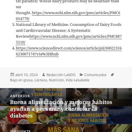
fat paradox: Whole dairy products may be healthier than
we
thought.
https://www.ncbi.nlm.nih.gov/pmc/articles/PMC6
014779/
National Library of Medicine. Consumption of Dairy Foods
and Cardiovascular Disease: A Systematic
Review
https://www.ncbi.nlm.nih.gov/pmc/articles/PMC887
5110/
https://www.sciencedirect.com/science/article/pii/S0022316
623007174?via%3Dihub
Publicado
Autor
Categorías
Etiquetas
abril 10, 2024
Redacción LabDO
Comunicados
el
Bajo en grasa
,
Lácteos
,
Nutrición
,
Vida saludable
Navegación
ANTERIOR
de
Buena alimentación y mejores hábitos
Entrada
entradas
ayudan a prevenir y controlar la
anterior:
diabetes
SIGUIENTE