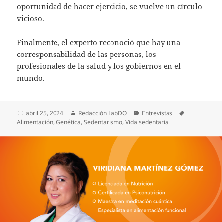
oportunidad de hacer ejercicio, se vuelve un círculo
vicioso.
Finalmente, el experto reconoció que hay una
corresponsabilidad de las personas, los
profesionales de la salud y los gobiernos en el
mundo.
Publicado
Autor
Categorías
Etiquetas
abril 25, 2024
Redacción LabDO
Entrevistas
el
Alimentación
,
Genética
,
Sedentarismo
,
Vida sedentaria