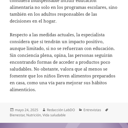
considera indispensable incluir educación
alimentaria no solo en los programas escolares, sino
también en los adultos responsables de las
decisiones en el hogar.
Respecto a las medidas actuales, la especialista
considera que sí tendrán un impacto positivo,
aunque limitado, si no se refuerzan con educación.
Sin conciencia plena, opina, las personas seguirán
encontrando formas de acceder a productos poco
saludables. No obstante, valora que al menos se
fomente que los niños lleven alimentos preparados
en casa, como una vía para mejorar sus hábitos
alimenticios.
Publicado
Autor
Categorías
Etiquetas
mayo 24, 2025
Redacción LabDO
Entrevistas
el
Bienestar
,
Nutrición
,
Vida saludable