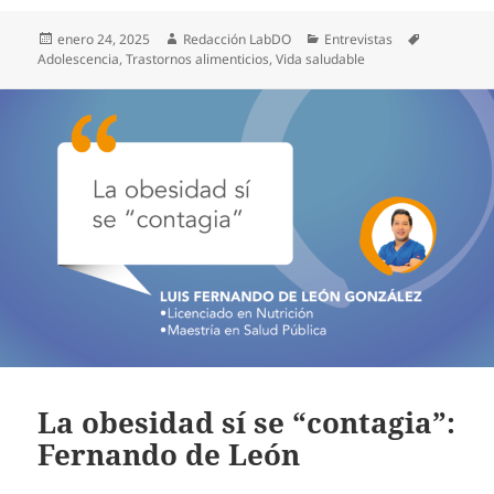
Publicado
Autor
Categorías
Etiquetas
enero 24, 2025
Redacción LabDO
Entrevistas
el
Adolescencia
,
Trastornos alimenticios
,
Vida saludable
La obesidad sí se “contagia”:
Fernando de León