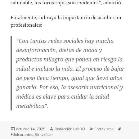
saludable, los focos rojos son evidentes”, advirtió.
Finalmente, subrayó la importancia de acudir con
profesionales:
“Con tantas redes sociales hay mucha
desinformación, dietas de moda y
productos milagro que ponen en riesgo la
salud e incluso la vida. El proceso de bajar
de peso lleva tiempo, igual que llevó años
ganarlo. Por eso, la asesoría nutricional y
médica es clave para cuidar la salud
metabólica”.
Publicado
Autor
Categorías
Etiquetas
octubre 14, 2025
Redacción LabDO
Entrevistas
el
Edulcorantes
,
Sin azúcar