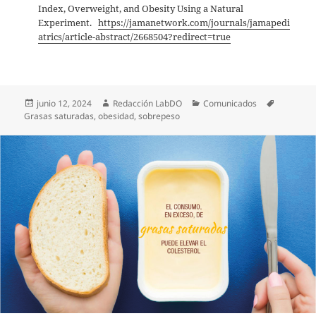
Index, Overweight, and Obesity Using a Natural
Experiment.
https://jamanetwork.com/journals/jamapedi
atrics/article-abstract/2668504?redirect=true
Publicado
Autor
Categorías
Etiquetas
junio 12, 2024
Redacción LabDO
Comunicados
el
Grasas saturadas
,
obesidad
,
sobrepeso