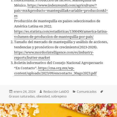
Indexmundi. Producción de lácteos, Mantequilla de
México.
https://www.indexmundi.com/agriculture/?
pais=mx&producto=mantequilla&variable=produccion&l=
es
Producción de mantequilla en países seleccionados de
América Latina en 2022.
https://es.statista.com/estadisticas/1300490/america-latina-
volumen-de-produccion-de-mantequilla-por-pais/
Tamaño del mercado de mantequilla y análisis de acciones,
tendencias y pronósticos de crecimiento(2023-2028).
https://www.mordorintelligence.com/es/industry-
reports/butter-market
Boletín informativo del Consejo Nacional Agropecuario
“En Contacto”.
https://cna.org.mx/wp-
content/uploads/2023/09/encontacto_30ago2023.pdf
Publicado
Autor
Categorías
Etiqueta
enero 24, 2024
Redacción LabDO
Comunicados
el
Grasas saturadas
,
obesidad
,
sobrepeso