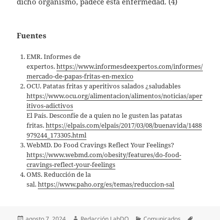
dicho organismo, padece esta enfermedad. (4)
Fuentes
EMR. Informes de
expertos.
https://www.informesdeexpertos.com/informes/
mercado-de-papas-fritas-en-mexico
OCU. Patatas fritas y aperitivos salados ¿saludables
https://www.ocu.org/alimentacion/alimentos/noticias/aper
itivos-adictivos
El País. Desconfíe de a quien no le gusten las patatas
fritas.
https://elpais.com/elpais/2017/03/08/buenavida/1488
979244_173305.html
WebMD. Do Food Cravings Reflect Your Feelings?
https://www.webmd.com/obesity/features/do-food-
cravings-reflect-your-feelings
OMS. Reducción de la
sal.
https://www.paho.org/es/temas/reduccion-sal
Publicado
Autor
Categorías
Etiqueta
agosto 7, 2024
Redacción LabDO
Comunicados