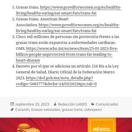
Grasas trans.
https://www.goredforwomen.org/es/healthy-
living/healthy-eating/eat-smart/fats/trans-fat
Grasas trans. American Heart
Association.
https://www.goredforwomen.org/es/healthy-
living/healthy-eating/eat-smart/fats/trans-fat
Cinco mil millones de personas sin protección frente a las
grasas trans están expuestas a enfermedades cardiacas.
OMS.
https://www.who.int/es/news/item/23-01-2023-five-
billion-people-unprotected-from-trans-fat-leading-to-
heart-disease
Decreto por el que se adiciona un artículo 216 Bis a la Ley
General de Salud. Diario Oficial de la Federación Marzo
2023.
https://dof.gob.mx/nota_detalle.php?
codigo=5683777&fecha=24/03/2023#gsc.tab=0
Publicado
Autor
Categorías
septiembre 20, 2023
Redacción LabDO
Comunicados
el
Etiquetas
Corazón
,
Grasas saturadas
,
grasas trans
,
sobrepeso